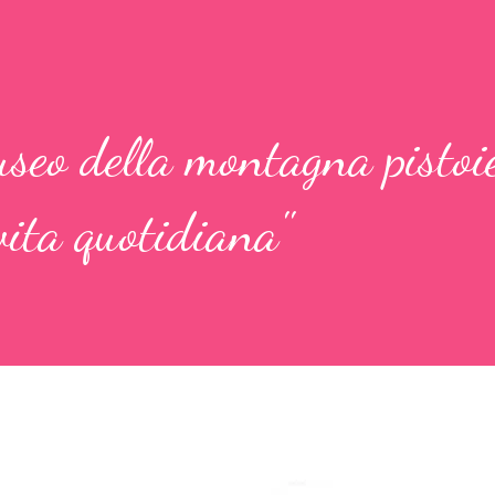
useo della montagna pistoie
 vita quotidiana"