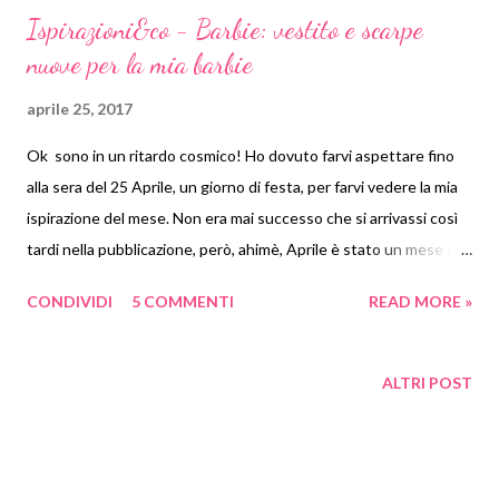
Ispirazioni&co - Barbie: vestito e scarpe
nuove per la mia barbie
aprile 25, 2017
Ok sono in un ritardo cosmico! Ho dovuto farvi aspettare fino
alla sera del 25 Aprile, un giorno di festa, per farvi vedere la mia
ispirazione del mese. Non era mai successo che si arrivassi così
tardi nella pubblicazione, però, ahimè, Aprile è stato un mese un
po' impegnativo. Così intanto che aspettiamo che arrivi anche la
CONDIVIDI
5 COMMENTI
READ MORE »
Comare Federica (sempre che la lavatrice non abbia distrutto il
suo progetto), vi mostro quello che sono riuscita a combinare io.
Naturalmente Federica ed io abbiamo scelto il tema di questo
ALTRI POST
mese per un motivo: operazione amarcord! Sia io che lei
abbiamo giocato con le barbie fino a tardi e non potendo giocare
con i nostri figli (maschi e restii a giocare con le bambole)
abbiamo deciso di giocare tra di noi. Va beh il tempo non c'è