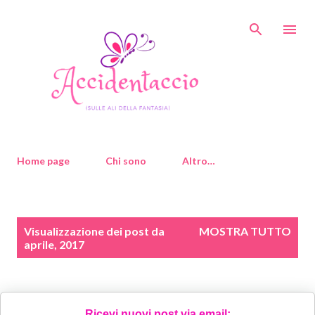
Passa ai contenuti principali
Home page
Chi sono
Altro…
P
Visualizzazione dei post da
MOSTRA TUTTO
o
aprile, 2017
s
t
Ricevi nuovi post via email: