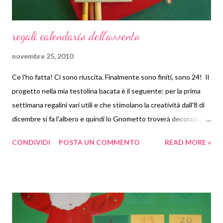
regali calendario dell'avvento
novembre 25, 2010
Ce l'ho fatta! Ci sono riuscita. Finalmente sono finiti, sono 24! Il
progetto nella mia testolina bacata è il seguente: per la prima
settimana regalini vari utili e che stimolano la creatività dall'8 di
dicembre si fa l'albero e quindi lo Gnometto troverà decorazioni
da appendere (speriamo che non tiri giù tutto!) le decorazioni
CONDIVIDI
POSTA UN COMMENTO
READ MORE »
sono state realizzate insieme a lui (il colore e il nastrino sono
opera mia), sono state fatte in pasta panna pasta di sale calzini
spaiati (da un'idea di Claudia del blog
http://pollon72.blogspot.com/ ) il cuore di stoffa e bottoni già
pubblicato in un altro post per finire tre decorazioni le ho
comprate (e va beh mica si può fare tutto!)