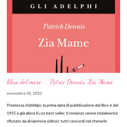
cellofan, non siamo perfetti! Il bambino è incavolato perché non
è a casa sua, ne ha tutte le ragioni! Non si dimostra interessato
ai loro ragionamenti e le loro richieste non se le fila di pezzo:
ribadisco la sua età e faccio notare che l'ultima volta che li ha
visti aveva 18 mesi! In una settimana non sono stata in grado di
capire cosa vogliono e questo mi demoralizza molto.
libro del mese ... Patric Dennis, Zia Mame
novembre 02, 2010
Premessa d'obbligo: la prima data di pubblicazione del libro è del
1955 e già allora fu un best seller. Il romanzo venne inizialmente
rifiutato da diciannove editori, tutti concordi nel ritenerlo