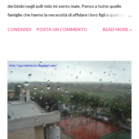
dei bimbi negli asili nido mi sento male. Penso a tutte quelle
famiglie che hanno la necessità di affidare i loro figli a qualcuno
estraneo alla famiglia e che disgraziatamente incappano nei nidi
CONDIVIDI
POSTA UN COMMENTO
READ MORE »
sbagliati, con le persone sbagliate, che mi vergogno persino a
chiamare educatrici! Penso ai bimbi, che vivono dei traumi che
non sono in grado di raccontare a parole perchè troppo piccoli.
Guardo il mio bambino e penso: cucciolo mio l'anno prossimo
andremo all'asilo e speriamo bene! Non è giusto però. I bambini
hanno il diritto ad essere tali e ad avere una vita serena fatta di
gioco e di amore. C'è anche una bellissima carta dei diritti dei
bambini ( http://tuttoscuola.altervista.org/diritti/diritti.htm ) che
troppo spesso viene disattesa. Questa cosa mi fa tanta rabbia e
tanta tristezza, accidenti!