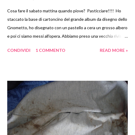
Cosa fare il sabato mattina quando piove? Pasticciare!!!! Ho
staccato la base di cartoncino del grande album da disegno dello
Gnometto, ho disegnato con un pastello a cera un grosso albero
e poi ci siamo messi all'opera. Abbiamo preso una vecchia rivista.
Abbiamo strappato le pagine e le abbiamo fatte a pezzettini con
CONDIVIDI
1 COMMENTO
READ MORE »
grande gioia dello Gnometto e del suo animo distruttore! Poi
qualche cosa non è andata secondo i miei piani... Secondo le mie
intenzioni IO avrei dovuto passare la colla stick e LUI avrebbe
dovuto incollare i pezzetti di carta, ma qualche cosa non è
andata per il verso giusto! Lo Gnometto ha trovato mooolto più
interessante spalmare la colla e a me è rimasta la carta e sulla
carta altra colla... Abbiamo pasticciato un bel po'. Alla fine aveva
la colla anche sul naso perchè non ha potuto evitare di dargli una
bella annusata! Abbiamo appeso la nostra opera d'arte
all'ingresso su un'anta dell'armadio a muro (anche se lui avrebbe