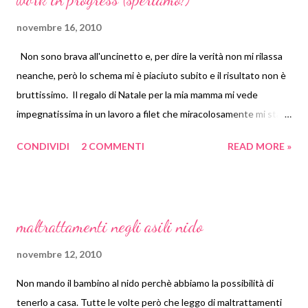
novembre 16, 2010
Non sono brava all'uncinetto e, per dire la verità non mi rilassa
neanche, però lo schema mi è piaciuto subito e il risultato non è
bruttissimo. Il regalo di Natale per la mia mamma mi vede
impegnatissima in un lavoro a filet che miracolosamente mi sta
venendo decente! Non sono brava all'uncinetto e, per dire la
CONDIVIDI
2 COMMENTI
READ MORE »
verità non mi rilassa neanche, però lo schema mi è piaciuto
subito e il risultato non è bruttissimo. Poi con un aiutante come
lo Gnometto... ogni tanto devo rifare righe intere, ma
pazienza!!!!
maltrattamenti negli asili nido
novembre 12, 2010
Non mando il bambino al nido perchè abbiamo la possibilità di
tenerlo a casa. Tutte le volte però che leggo di maltrattamenti