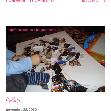
CONDIVIDI
1 COMMENTO
READ MORE »
non avevo abbastanza tempo (il prossimo anno comincerò a
luglio!!!) e ho pensato di riciclare l'albero di natale in cartone
fatto l'anno scorso, ma non mi andava di tirarlo fuori dall'armadio
con così tanto anticipo: dove lo nascondo che ho una casa che è
un buco!!!! Allora mi è venuta l'idea: niente di cucito, tutto
incollato con colla stick e nastro biadesivo, un foglio di
cartoncino verde, 24 bustine di carta e la sagoma in cartone di
Babbo Natale comprata l'anno scorso e un po' rovinata e
claudicante perché lo Gnometto, che cominciava a fare i primi
passi, l'aveva strappata dal muro e resa zoppa! Questa mattina,
visto che pioveva, abbi...
Collage
novembre 22, 2010