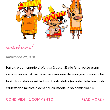
musichiamo!
novembre 29, 2010
Ieri altro pomeriggio di pioggia (basta!!!) e lo Gnometto era in
vena musicale. Anziché accendere uno dei suoi giochi sonori, ho
tirato fuori dal cassetto il mio flauto dolce (ricordo delle lezioni di
educazione musicale della scuola media) e ho cominciato a
suonare. Va be' diciamo che ho cominciato a emettere suoni.
CONDIVIDI
1 COMMENTO
READ MORE »
All'inizio c'è stata diffidenza. Poi anche un po' di paura. Alla fine
ha vinto la curiosità. Si è avvicinato, ha guardato dentro alla mia