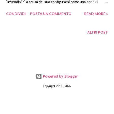
"invendibile" a causa del suo configurarsi come una serie di
racconti che pur avendo per protagonisti gli stessi personaggi
CONDIVIDI
POSTA UN COMMENTO
READ MORE »
risultavano scollegati l'uno dall'altro. Il romanzo venne infine
accettato dalla casa editrice Vanguard, che lo sottopose però
alla revisione di un curatore editoriale, cui si deve l'escamotage
ALTRI POST
narrativo che introduce il personaggio dell'"indimenticabile
zitella del New England", le cui vicende fanno da spunto, all'inizio
di ciascun capitolo, per la narrazione di un analogo episodio con
protagonista zia Mame. Il romanzo, opera d'invenzione
blandamente ispirata ad alcune vicende della vita dell'autore e
alla figura, reale, di sua zia Marion Tanner, narra le peripezie di
Powered by Blogger
una ricca ed eccentrica signora newyorkese, Mame...
Copyright 2010 - 2026