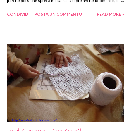
perchè poi se ne spreca molta e si scopre anche facilmente, dalla
forma del pacchetto, di che regalo si tratta. Preferisco usare
CONDIVIDI
POSTA UN COMMENTO
READ MORE »
scatole e sacchetti di carta o di stoffa, che in qualche modo poi
si riutilizzano. Per questa occasione ho usato un sacchetto di
carta, un nastro di rete un po' rigido, quattro girasoli e un
pezzetto di nastro biadesivo (non avevo e portata di mano la
colla a caldo)
work in progress (speriamo!)