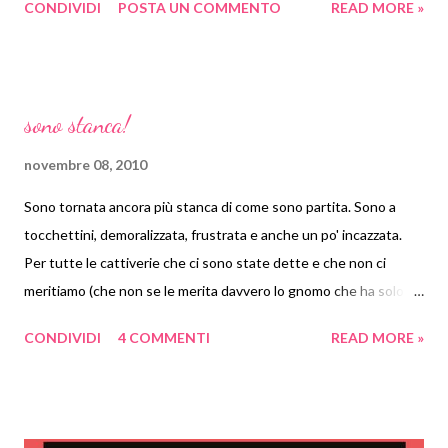
CONDIVIDI
POSTA UN COMMENTO
READ MORE »
per incanto un bellissimo albero di ikea rigorosamente finto e
pieno di luci (imposte da mio marito, io ne farei a meno) e di
decorazioni (tante, colorate e di tanti materiali). Quest'anno ci
sarà anche questo cuoricino rosso morbido e pieno di bottoncini
sono stanca!
colorati, che ho cucito questa estate e che è rimasto per tutto
questo tempo in un cassetto.
novembre 08, 2010
Sono tornata ancora più stanca di come sono partita. Sono a
tocchettini, demoralizzata, frustrata e anche un po' incazzata.
Per tutte le cattiverie che ci sono state dette e che non ci
meritiamo (che non se le merita davvero lo gnomo che ha solo 22
mesi e mezzo, mica 22 anni!), perché ero convinta che i nonni
CONDIVIDI
4 COMMENTI
READ MORE »
sono nonni e che vanno frequentati e hanno il diritto a vedere il
loro nipote, perché oltre tutto i congedi parentali non sono mica
gratis! Più ci penso e più mi viene da piangere. Andiamo a
scardinare il loro microcosmo fatto di telecomandi tenuti nel