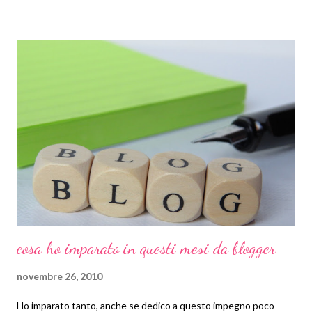
bocca per vedere lui solo sa cosa, ha preso il flauto e lo ha
scosso, ci ha guardato dentro. Alla fine ha provato a soffiarci
dentro e, magia, ha cominciato a suonare. Visto che ormai la
magia era cominciata perché non assecondarla! Mi ha ridato il
flauto e si è preso due grossi (ma proprio grossi) coperchi di
altrettanto grosse pentole e, complice il suo papà, li ha
cominciati a suonare come se fossero dei cimbali. Poveri vicini,
abbiamo fatto un bel po' di baccano!!!
cosa ho imparato in questi mesi da blogger
novembre 26, 2010
Ho imparato tanto, anche se dedico a questo impegno poco