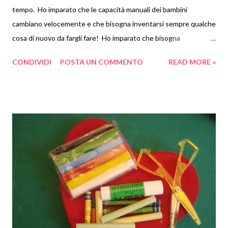
tempo. Ho imparato che le capacità manuali dei bambini
cambiano velocemente e che bisogna inventarsi sempre qualche
cosa di nuovo da fargli fare! Ho imparato che bisogna
conservare tutto anche la carta ondulata dei biscotti (prima o
CONDIVIDI
POSTA UN COMMENTO
READ MORE »
poi tutto serve!). Sto cercando di fare delle foto decenti,
possibilmente togliendo prima le impronte dello Gnometto
dall'obiettivo (ho fatto anche questo!). Devo assolutamente
trovare un posto dove conservare i rotoli di carta igenica e di
rotoloni per la cucina perchè sono materiali che si prestano a
fare molti lavori. Devo avere il coraggio di usare il feltro perchè è
un bel materiale che non ho mai lavorato. Ho imparato a
scadenzare il lavoro e, finalmente, ho già qualche lavoro finito e,
probabilmente, non dovrò stare fino alla sera del 23 dicembre
con l'ago in mano! Ho scoperto un mondo nuovo di blogger
bravissime e con molta più fantasia di me. Insomma m...