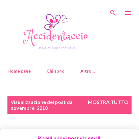
Passa ai contenuti principali
Home page
Chi sono
Altro…
P
Visualizzazione dei post da
MOSTRA TUTTO
o
novembre, 2010
s
t
Ricevi nuovi post via email: