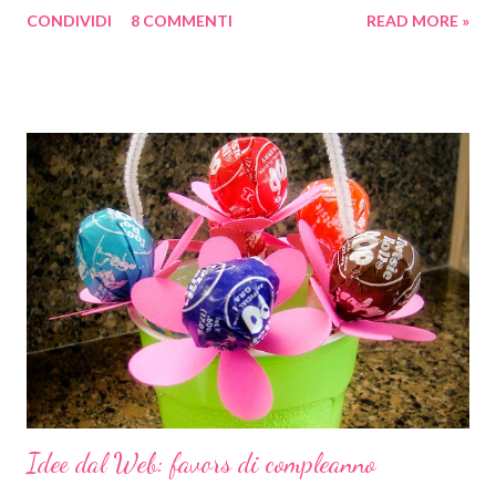
CONDIVIDI
8 COMMENTI
READ MORE »
trattati qui sul blog! Intanto il piano, disatteso, degli argomenti
di cui avrei dovuto parlare ve lo ricordate? lo potete leggere qui !
Vi ho mostrato come costruire una alzatina per dolci utilizzando
bicchieri e piatti di carta. e come preparare gli inviti e le
partecipazioni . Oggi vediamo come fare per decorare la nostra
sala per le feste in modo originale e colorato .
Idee dal Web: favors di compleanno