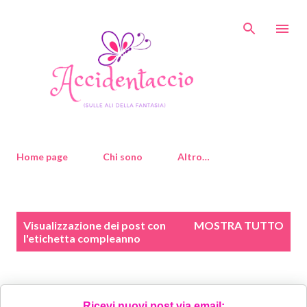
Passa ai contenuti principali
Home page
Chi sono
Altro…
P
Visualizzazione dei post con
MOSTRA TUTTO
o
l'etichetta
compleanno
s
t
Ricevi nuovi post via email: