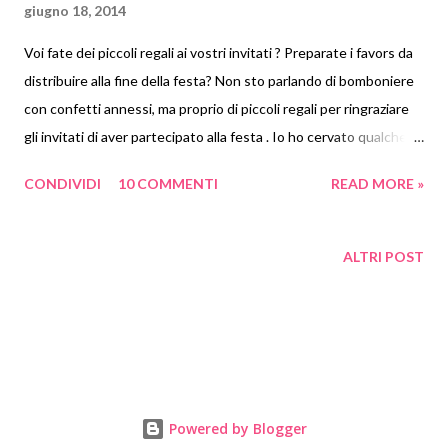
giugno 18, 2014
Voi fate dei piccoli regali ai vostri invitati ? Preparate i favors da
distribuire alla fine della festa? Non sto parlando di bomboniere
con confetti annessi, ma proprio di piccoli regali per ringraziare
gli invitati di aver partecipato alla festa . Io ho cervato qualche
idea sul web e ho trovato delle cose meravigliose e soprattutto
CONDIVIDI
10 COMMENTI
READ MORE »
facili da fare! Che ne dite di questi cestini di fiori-lollipop di
Secrets of super mommy ? Io li trovo adorabili! Da regalare uno
per ogni invitato. Se l'invitato e i suoi amichetti sono bambini
ALTRI POST
creativi possiamo sempre regalare loro dei gessetti colorati ! Si
trovano anche a 1 euro la confezione e se non si hanno troppi
bambini la spesa non è eccessiva! Su One day at a time li ho
trovati confezionati così e l'idea mi piace molto! E se a
festeggiare non sono i bambini, ma gli adulti ? Secondo me un
regalo di ringraziamento lo gradirebbero anche loro! Che ne dite
Powered by Blogger
di preparare un po' di vasetti di marmellata? Confezi...