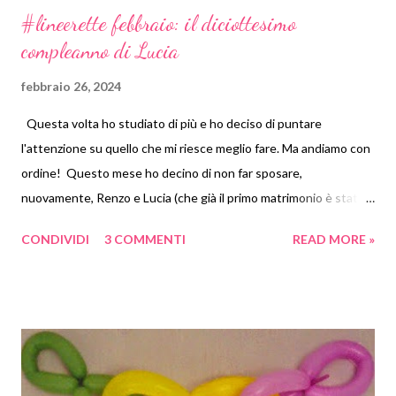
#lineerette febbraio: il diciottesimo
compleanno di Lucia
febbraio 26, 2024
Questa volta ho studiato di più e ho deciso di puntare
l'attenzione su quello che mi riesce meglio fare. Ma andiamo con
ordine! Questo mese ho decino di non far sposare,
nuovamente, Renzo e Lucia (che già il primo matrimonio è stato
sufficientemente travagliato). Meglio provare a organizzare una
CONDIVIDI
3 COMMENTI
READ MORE »
festa di compleanno in un ristorante. Ho iniziato dalla fine, dalla
bustina porta confetti. Ci ho pensato molto prima di includere
una bustina porta confetti in un set per un diciottesimo
compleanno. Poi ho deciso che a me i confetti piacciono
comunque e che sarebbe stata una bella sfida realizzare la
bustina con la tecnica dell'origami. Ho fatto un po' di prove con la
carta da stampante prima di trovare le giuste pieghe. Con il