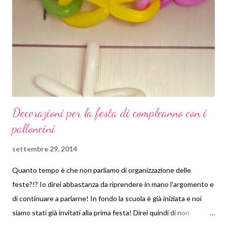
senno di poi, però, avrei scelto una carta con una grammatura
inferiore perché le ultime pieghe sono state veramente difficili
da eseguire. Il tutorial per realizza la scatolina è questo qui (su
per giù) Per la realizzazione del fiore segnaposto ho usa...
Decorazioni per la festa di compleanno con i
palloncini
settembre 29, 2014
Quanto tempo è che non parliamo di organizzazione delle
feste?!? Io direi abbastanza da riprendere in mano l'argomento e
di continuare a parlarne! In fondo la scuola è già iniziata e noi
siamo stati già invitati alla prima festa! Direi quindi di non
indugiare troppo e di fare un breve ripasso degli argomenti già