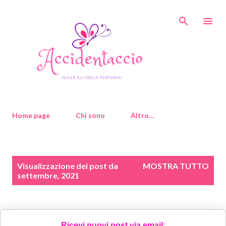
Passa ai contenuti principali
Home page
Chi sono
Altro…
P
Visualizzazione dei post da
MOSTRA TUTTO
o
settembre, 2021
s
t
Ricevi nuovi post via email: