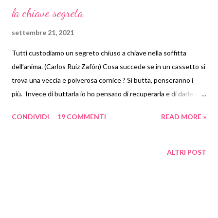
la chiave segreta
settembre 21, 2021
Tutti custodiamo un segreto chiuso a chiave nella soffitta
dell’anima. (Carlos Ruiz Zafón) Cosa succede se in un cassetto si
trova una veccia e polverosa cornice ? Si butta, penseranno i
più. Invece di buttarla io ho pensato di recuperarla e di darle una
nuova opportunità e ora vi spiego come ho fatto.
CONDIVIDI
19 COMMENTI
READ MORE »
ALTRI POST