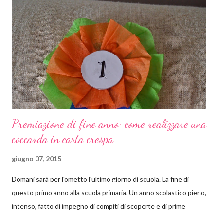
perché è pieno di spunti creativi . Ora vi spiego cosa ho in mente
e come saranno articolati i prossimi post. Partirò dagli elementi
(sole, luna e stelle, vento, acqua, fuoco, terra) come pretesto per
lavoretti, giochi e letture. Il Cantico ci terrà compagnia per un
bel po' di settimane, ma vedrete quante cose e quanti progetti
salteranno...
Premiazione di fine anno: come realizzare una
coccarda in carta crespa
giugno 07, 2015
Domani sarà per l'ometto l'ultimo giorno di scuola. La fine di
questo primo anno alla scuola primaria. Un anno scolastico pieno,
intenso, fatto di impegno di compiti di scoperte e di prime