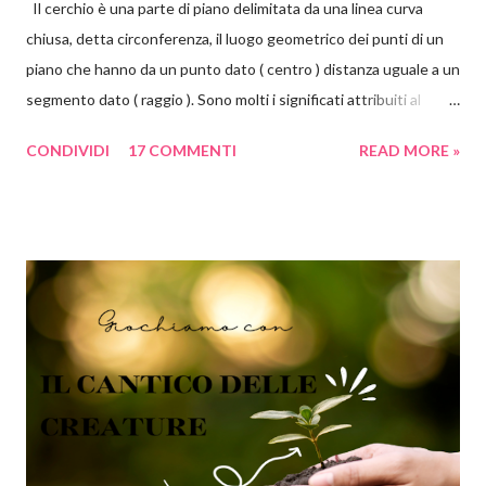
Il cerchio è una parte di piano delimitata da una linea curva
chiusa, detta circonferenza, il luogo geometrico dei punti di un
piano che hanno da un punto dato ( centro ) distanza uguale a un
segmento dato ( raggio ). Sono molti i significati attribuiti al
cerchio. Il cerchio è principio, centro, perfezione, divino. Non
CONDIVIDI
17 COMMENTI
READ MORE »
presenta né un inizio né una fine, non presenta spigoli.
Simboleggia la continuità, l'eternità, l'infinito, il fluire del tempo e
della vita, affabilità, comunità e amicizia. Il cerchio è inoltre
simbolo di tutto ciò che è celeste: il cielo, l'anima, l'illimitato, Dio.
Secondo la psicologia delle forme, le forme arrotondate come
cerchi ed ovali tendono a inviare un messaggio emotivo positivo
di armonia e protezione. Al contrario del quadrato, che
trasmette stabilità, il cerchio si presta molto bene a comunicare
lo scorrere del tempo, il dinamismo e il movimento. Ok tranquilli
tutti, ho finito il momento di divulgazione scientifica e ritorno nei
panni ...