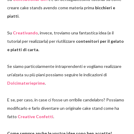
creare cake stands avendo come materia prima
bicchieri e
piatti
.
Su
Creativando
, invece, troviamo una fantastica idea (e il
tutorial per realizzarla) per riutilizzare
contenitori per il gelato
e piatti di carta.
Se siamo particolarmente intraprendenti e vogliamo realizzare
un'alzata su più piani possiamo seguire le indicazioni di
Dolcimaterieprime
.
E se, per caso, in case ci fosse un orribile candelabro? Possiamo
modificarlo e farlo diventare un originale cake stand come ha
fatto
Creative Confetti
.
Come sempre anche le vostre idee sono ben accette!