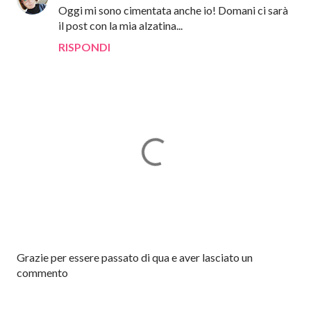
Oggi mi sono cimentata anche io! Domani ci sarà
il post con la mia alzatina...
RISPONDI
P
Grazie per essere passato di qua e aver lasciato un
o
commento
s
t