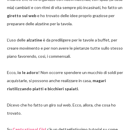
mia) cambiati e con ritmi di vita sempre più incasinati, ho fatto un
giretto sul web
e ho trovato delle idee proprio graziose per
preparare delle alzatine per la tavola.
L'uso delle
alzatine
è da prediligere per le tavole a buffet, per
creare movimento e per non avere le pietanze tutte sullo stesso
piano favorendo, così, i commensali.
Ecco,
io le adoro
! Non occorre spendere un mucchio di soldi per
acquistarle, si possono anche realizzare in casa,
magari
riutilizzando piatti e bicchieri spaiati
.
Dicevo che ho fatto un giro sul web. Ecco, allora, che cosa ho
trovato.
Su
Centsational Girl
c'è un dettagliatissimo tutorial su come