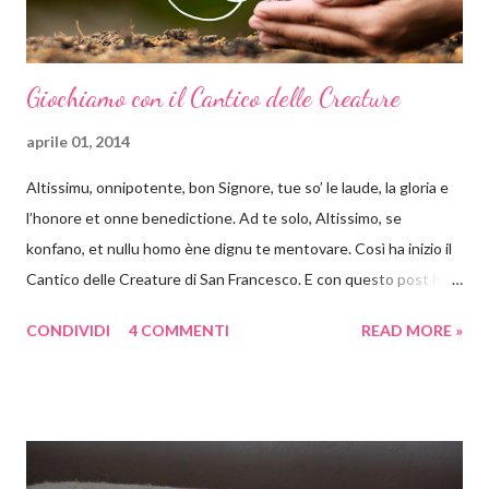
Giochiamo con il Cantico delle Creature
aprile 01, 2014
Altissimu, onnipotente, bon Signore, tue so’ le laude, la gloria e
l’honore et onne benedictione. Ad te solo, Altissimo, se
konfano, et nullu homo ène dignu te mentovare. Così ha inizio il
Cantico delle Creature di San Francesco. E con questo post ha
inizio un appuntamento settimanale con attività a tema. Ebbene
CONDIVIDI
4 COMMENTI
READ MORE »
sì con i libri, con le poesie e in genere con tutto ciò che è arte si
può e si deve giocare! Non voglio crescere un bambino che
storce il naso se propongo una visita al museo oppure se
propongo una lettura fuori dai canoni "bambineschi". Perché
cominciare proprio dal Cantico ? Perché è bello, anzi bellissimo e