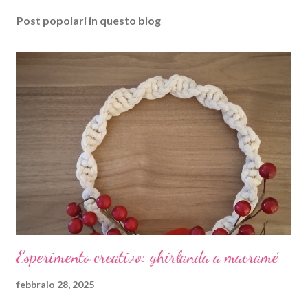
a
Post popolari in questo blog
u
n
c
o
m
m
e
n
t
o
Esperimento creativo: ghirlanda a macramé
febbraio 28, 2025