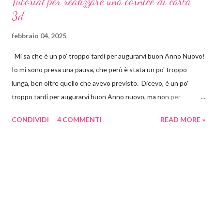
Tutorial per realizzare una cornice di carta
3d
febbraio 04, 2025
Mi sa che è un po' troppo tardi per augurarvi buon Anno Nuovo!
Io mi sono presa una pausa, che però è stata un po' troppo
lunga, ben oltre quello che avevo previsto. Dicevo, è un po'
troppo tardi per augurarvi buon Anno nuovo, ma non per
proporvi un progetto per San Valentino! Che poi alla fine,
CONDIVIDI
4 COMMENTI
READ MORE »
diciamocelo, qualsiasi avvenimento, qualsiasi data, è un pretesto
per far accendere la nostra fantasia e per farci mettere a
pasticciare. Era un po' che mi imbattevo su Pinterest e su
Instagram nei quadretti 3d di carta. Mi sono piaciuti subito
soprattutto per la loro versatilità. Quante cose possono
contenere? Tante, tantissime! E possono raccontare anche un
sacco di storie. Ho visto cose meravigliose in rete che io non