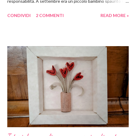
responsabilità. A settembre era un piccolo bambino spaurito con
uno zaino quasi più grande di lui, che non sapeva né leggere né
CONDIVIDI
2 COMMENTI
READ MORE »
scrivere. Oggi è un bel ragazzino molto più sicuro, che ha
acquisito molta autonomia e che legge e scrive benissimo da
solo. E insieme a lui tutti i suoi compagni di scuola. E così noi
genitori abbiamo deciso di premiare gli sforzi dei nostri bambini
con una colorata ghirlanda di carta crespa. Per ammortizzare la
spesa di dover comprare 19 coccarde uguali e perché, diciamolo
pure, a me piace impelagarmi in queste cose, le coccarde le ho
realizzate io. Come? Ora ve lo spiego. Materiali occorrenti: carta
crespa colorata basi piccole per spille cartone pressato colla a
caldo 19 tondini di carta con su stampato il n. 1 Io ho comprato la
carta crespa già...