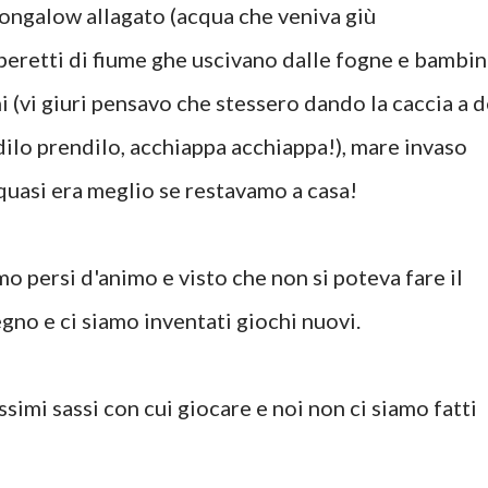
oongalow allagato (acqua che veniva giù
beretti di fiume ghe uscivano dalle fogne e bambin
ini (vi giuri pensavo che stessero dando la caccia a d
dilo prendilo, acchiappa acchiappa!), mare invaso
quasi era meglio se restavamo a casa!
 persi d'animo e visto che non si poteva fare il
no e ci siamo inventati giochi nuovi.
issimi sassi con cui giocare e noi non ci siamo fatti