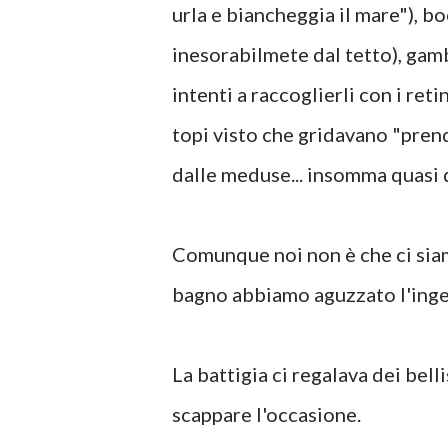
urla e biancheggia il mare"), b
inesorabilmete dal tetto), gam
intenti a raccoglierli con i ret
topi visto che gridavano "pren
dalle meduse... insomma quasi 
Comunque noi non è che ci siamo
bagno abbiamo aguzzato l'ingeg
La battigia ci regalava dei bell
scappare l'occasione.