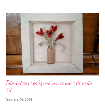
solo. E insieme a lui tutti i suoi compagni di scuola. E così noi
genitori abbiamo deciso di premiare gli sforzi dei nostri bambini
con una colorata ghirlanda di carta crespa. Per ammortizzare la
spesa di dover comprare 19 coccarde uguali e perché, diciamolo
pure, a me piace impelagarmi in queste cose, le coccarde le ho
realizzate io. Come? Ora ve lo spiego. Materiali occorrenti: carta
crespa colorata basi piccole per spille cartone pressato colla a
caldo 19 tondini di carta con su stampato il n. 1 Io ho comprato la
carta crespa già...
Tutorial per realizzare una cornice di carta
3d
febbraio 04, 2025