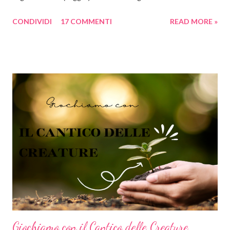
cerchio. Il cerchio è principio, centro, perfezione, divino. Non
CONDIVIDI
17 COMMENTI
READ MORE »
presenta né un inizio né una fine, non presenta spigoli.
Simboleggia la continuità, l'eternità, l'infinito, il fluire del tempo e
della vita, affabilità, comunità e amicizia. Il cerchio è inoltre
simbolo di tutto ciò che è celeste: il cielo, l'anima, l'illimitato, Dio.
Secondo la psicologia delle forme, le forme arrotondate come
cerchi ed ovali tendono a inviare un messaggio emotivo positivo
di armonia e protezione. Al contrario del quadrato, che
trasmette stabilità, il cerchio si presta molto bene a comunicare
lo scorrere del tempo, il dinamismo e il movimento. Ok tranquilli
tutti, ho finito il momento di divulgazione scientifica e ritorno nei
panni ...
Giochiamo con il Cantico delle Creature