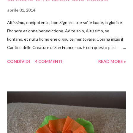
aprile 01, 2014
Altissimu, onnipotente, bon Signore, tue so’ le laude, la gloria e
l’honore et onne benedictione. Ad te solo, Altissimo, se
konfano, et nullu homo ène dignu te mentovare. Così ha inizio il
Cantico delle Creature di San Francesco. E con questo post ha
inizio un appuntamento settimanale con attività a tema. Ebbene
CONDIVIDI
4 COMMENTI
READ MORE »
sì con i libri, con le poesie e in genere con tutto ciò che è arte si
può e si deve giocare! Non voglio crescere un bambino che
storce il naso se propongo una visita al museo oppure se
propongo una lettura fuori dai canoni "bambineschi". Perché
cominciare proprio dal Cantico ? Perché è bello, anzi bellissimo e
perché è pieno di spunti creativi . Ora vi spiego cosa ho in mente
e come saranno articolati i prossimi post. Partirò dagli elementi
(sole, luna e stelle, vento, acqua, fuoco, terra) come pretesto per
lavoretti, giochi e letture. Il Cantico ci terrà compagnia per un