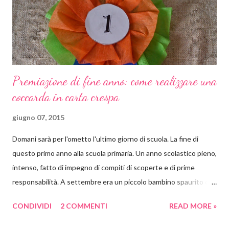
bel po' di settimane, ma vedrete quante cose e quanti progetti
salteranno...
Premiazione di fine anno: come realizzare una
coccarda in carta crespa
giugno 07, 2015
Domani sarà per l'ometto l'ultimo giorno di scuola. La fine di
questo primo anno alla scuola primaria. Un anno scolastico pieno,
intenso, fatto di impegno di compiti di scoperte e di prime
responsabilità. A settembre era un piccolo bambino spaurito con
uno zaino quasi più grande di lui, che non sapeva né leggere né
CONDIVIDI
2 COMMENTI
READ MORE »
scrivere. Oggi è un bel ragazzino molto più sicuro, che ha
acquisito molta autonomia e che legge e scrive benissimo da