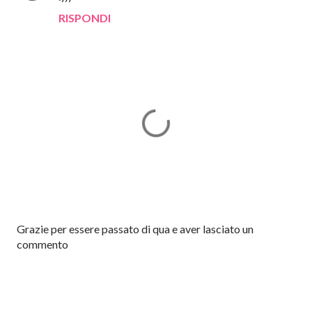
RISPONDI
P
Grazie per essere passato di qua e aver lasciato un
o
commento
s
t
a
u