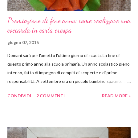
Premiazione di fine anno: come realizzare una
coccarda in carta crespa
giugno 07, 2015
Domani sarà per l'ometto l'ultimo giorno di scuola. La fine di
questo primo anno alla scuola primaria. Un anno scolastico pieno,
intenso, fatto di impegno di compiti di scoperte e di prime
responsabilità. A settembre era un piccolo bambino spaurito con
uno zaino quasi più grande di lui, che non sapeva né leggere né
CONDIVIDI
2 COMMENTI
READ MORE »
scrivere. Oggi è un bel ragazzino molto più sicuro, che ha
acquisito molta autonomia e che legge e scrive benissimo da
solo. E insieme a lui tutti i suoi compagni di scuola. E così noi
genitori abbiamo deciso di premiare gli sforzi dei nostri bambini
con una colorata ghirlanda di carta crespa. Per ammortizzare la