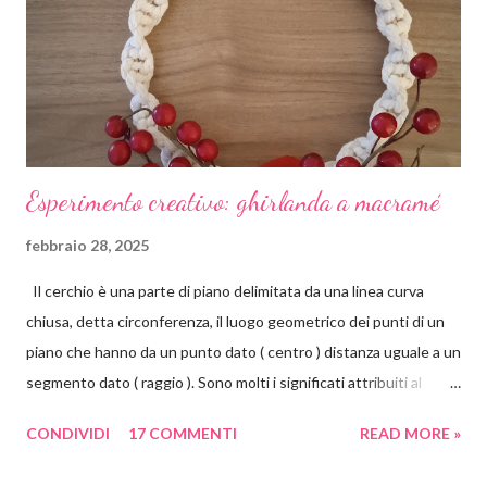
t
o
Esperimento creativo: ghirlanda a macramé
febbraio 28, 2025
Il cerchio è una parte di piano delimitata da una linea curva
chiusa, detta circonferenza, il luogo geometrico dei punti di un
piano che hanno da un punto dato ( centro ) distanza uguale a un
segmento dato ( raggio ). Sono molti i significati attribuiti al
cerchio. Il cerchio è principio, centro, perfezione, divino. Non
CONDIVIDI
17 COMMENTI
READ MORE »
presenta né un inizio né una fine, non presenta spigoli.
Simboleggia la continuità, l'eternità, l'infinito, il fluire del tempo e