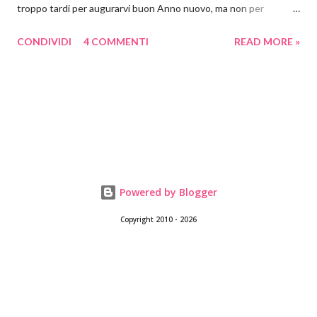
troppo tardi per augurarvi buon Anno nuovo, ma non per
proporvi un progetto per San Valentino! Che poi alla fine,
CONDIVIDI
4 COMMENTI
READ MORE »
diciamocelo, qualsiasi avvenimento, qualsiasi data, è un pretesto
per far accendere la nostra fantasia e per farci mettere a
pasticciare. Era un po' che mi imbattevo su Pinterest e su
Instagram nei quadretti 3d di carta. Mi sono piaciuti subito
soprattutto per la loro versatilità. Quante cose possono
contenere? Tante, tantissime! E possono raccontare anche un
sacco di storie. Ho visto cose meravigliose in rete che io non
sarò mai capace di fare, ma che mi piace un sacco guardare. Poi
Powered by Blogger
mi sono detta che tanto valeva provare a realizzare una cosa
Copyright 2010 - 2026
semplice, un cuore 3d oppure un vaso con i fiori. Ho cominciato a
studiare come fare la cornice, prima di tutto. Si trovano in rete
un...