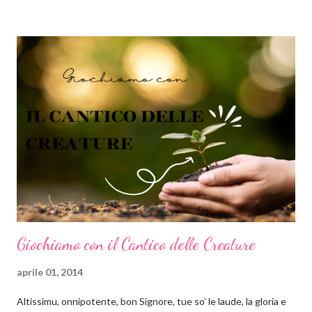
della vita, affabilità, comunità e amicizia. Il cerchio è inoltre
simbolo di tutto ciò che è celeste: il cielo, l'anima, l'illimitato, Dio.
Secondo la psicologia delle forme, le forme arrotondate come
cerchi ed ovali tendono a inviare un messaggio emotivo positivo
di armonia e protezione. Al contrario del quadrato, che
trasmette stabilità, il cerchio si presta molto bene a comunicare
lo scorrere del tempo, il dinamismo e il movimento. Ok tranquilli
tutti, ho finito il momento di divulgazione scientifica e ritorno nei
panni ...
Giochiamo con il Cantico delle Creature
aprile 01, 2014
Altissimu, onnipotente, bon Signore, tue so’ le laude, la gloria e