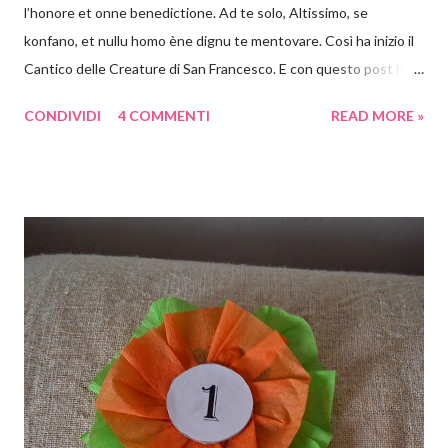
l’honore et onne benedictione. Ad te solo, Altissimo, se
konfano, et nullu homo ène dignu te mentovare. Così ha inizio il
Cantico delle Creature di San Francesco. E con questo post ha
inizio un appuntamento settimanale con attività a tema. Ebbene
CONDIVIDI
4 COMMENTI
READ MORE »
sì con i libri, con le poesie e in genere con tutto ciò che è arte si
può e si deve giocare! Non voglio crescere un bambino che
storce il naso se propongo una visita al museo oppure se
propongo una lettura fuori dai canoni "bambineschi". Perché
cominciare proprio dal Cantico ? Perché è bello, anzi bellissimo e
perché è pieno di spunti creativi . Ora vi spiego cosa ho in mente
e come saranno articolati i prossimi post. Partirò dagli elementi
(sole, luna e stelle, vento, acqua, fuoco, terra) come pretesto per
lavoretti, giochi e letture. Il Cantico ci terrà compagnia per un
bel po' di settimane, ma vedrete quante cose e quanti progetti
salteranno...