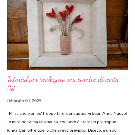
spesa di dover comprare 19 coccarde uguali e perché, diciamolo
pure, a me piace impelagarmi in queste cose, le coccarde le ho
realizzate io. Come? Ora ve lo spiego. Materiali occorrenti: carta
crespa colorata basi piccole per spille cartone pressato colla a
caldo 19 tondini di carta con su stampato il n. 1 Io ho comprato la
carta crespa già...
Tutorial per realizzare una cornice di carta
3d
febbraio 04, 2025
Mi sa che è un po' troppo tardi per augurarvi buon Anno Nuovo!
Io mi sono presa una pausa, che però è stata un po' troppo
lunga, ben oltre quello che avevo previsto. Dicevo, è un po'