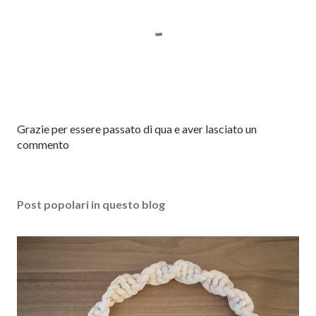
P
Grazie per essere passato di qua e aver lasciato un
o
commento
s
t
a
Post popolari in questo blog
u
n
c
o
m
m
e
n