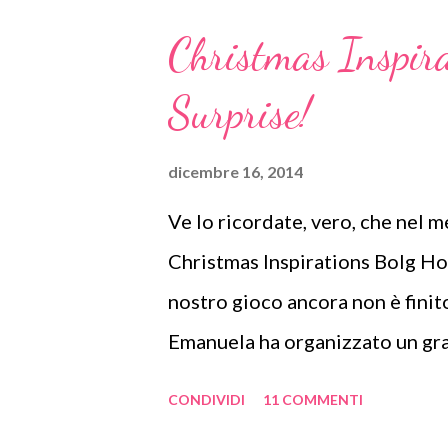
renna con il naso rosso).
Christmas Inspir
Surprise!
dicembre 16, 2014
Ve lo ricordate, vero, che nel 
Christmas Inspirations Bolg Ho
nostro gioco ancora non è finit
Emanuela ha organizzato un gr
contemporaneamente tutti e set
CONDIVIDI
11 COMMENTI