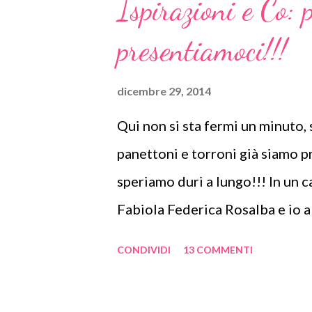
Ispirazioni e Co: 
presentiamoci!!!
dicembre 29, 2014
Qui non si sta fermi un minuto, 
panettoni e torroni già siamo p
speriamo duri a lungo!!! In un c
Fabiola Federica Rosalba e io 
e di lasciarci e lasciarvi ispirar
CONDIVIDI
13 COMMENTI
Liberiamo la nostra creatività 
spunto per voi e per noi per met