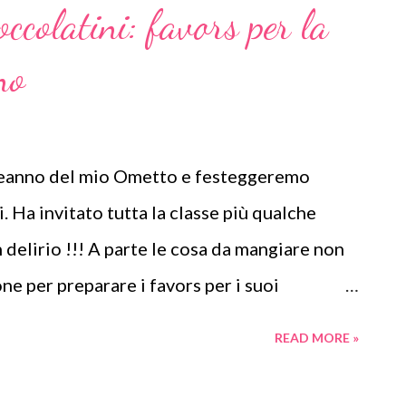
ccolatini: favors per la
no
leanno del mio Ometto e festeggeremo
i. Ha invitato tutta la classe più qualche
 un delirio !!! A parte le cosa da mangiare non
ne per preparare i favors per i suoi
oprio vicino un regalino a tema natalizio mi
READ MORE »
e. Pensa che ti ripensa mi è venuto in mente
ini a forma di Renna Rudolph (l'insolita