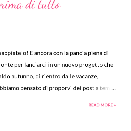
prima di tutto
sappiatelo! E ancora con la pancia piena di
ronte per lanciarci in un nuovo progetto che
aldo autunno, di rientro dalle vacanze,
abbiamo pensato di proporvi dei post a tema
e ... In che senso? Suvvia, un po' di audacia!
READ MORE »
! Il tema proposto mensilmente sarà uno
terci alla prova, per vedere fin dove arriva la