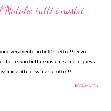
o. sarà una vera e propria rubrica settimanale
 Natale: tutti i nostri
co. Che vuol dire? Vuol dire che il primo
 uno dei nostri blog (seguendo una rotazione
l'ispirazione, la prima creazione a tema e il
propria creazione a tema (ispirazione) la
a fanno veramente un bell'effetto!!! Devo
derà per tutte e quattro le...
e che si sono buttate insieme a me in questa
issime e attentissime su tutto!!!
READ MORE »