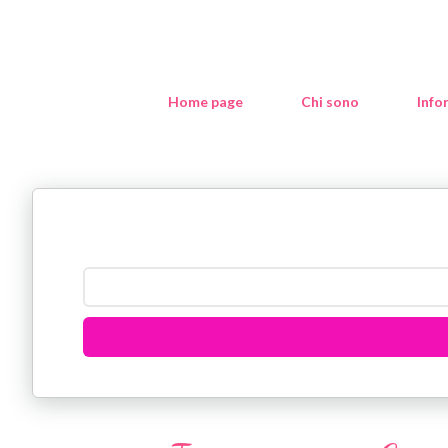
Home page
Chi sono
Info
P
o
s
t