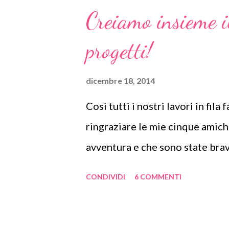
nostra fantasia! Ispirazioni & C
Creiamo insieme il
che avrà, ogni mese, un tema uni
progetti!
martedì del mese troverete, su
in ordine alfabetico) il tema del
dicembre 18, 2014
link al blog che pubblicherà la 
Così tutti i nostri lavori in fil
settimana successiva. Così succe
ringraziare le mie cinque amich
avventura e che sono state brav
CONDIVIDI
6 COMMENTI