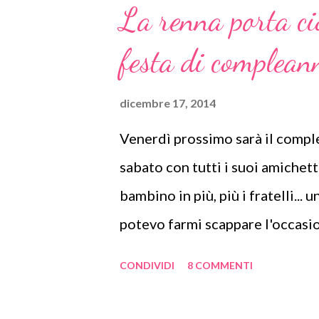
La renna porta cio
festa di complean
dicembre 17, 2014
Venerdì prossimo sarà il comp
sabato con tutti i suoi amichett
bambino in più, più i fratelli...
potevo farmi scappare l'occasio
amichetti! Poiché il Natale è pr
CONDIVIDI
8 COMMENTI
è sembrata la soluzione miglior
di preparare dei porta cioccolat