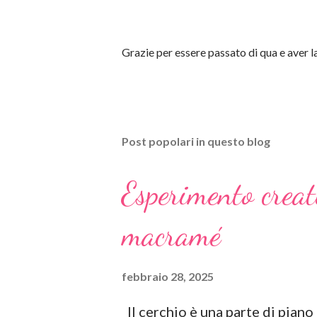
P
Grazie per essere passato di qua e aver
o
s
t
a
u
Post popolari in questo blog
n
c
o
Esperimento creat
m
m
e
macramé
n
t
o
febbraio 28, 2025
Il cerchio è una parte di piano