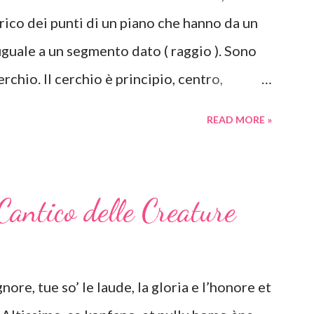
rico dei punti di un piano che hanno da un
uguale a un segmento dato ( raggio ). Sono
cerchio. Il cerchio è principio, centro,
a né un inizio né una fine, non presenta
READ MORE »
, l'eternità, l'infinito, il fluire del tempo e
e amicizia. Il cerchio è inoltre simbolo di
 l'anima, l'illimitato, Dio. Secondo la
Cantico delle Creature
me arrotondate come cerchi ed ovali
 emotivo positivo di armonia e protezione.
rasmette stabilità, il cerchio si presta
ore, tue so’ le laude, la gloria e l’honore et
rrere del tempo, il dinamismo e il