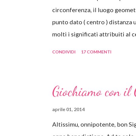
circonferenza, il luogo geomet
punto dato ( centro ) distanza 
molti i significati attribuiti al 
perfezione, divino. Non present
CONDIVIDI
17 COMMENTI
spigoli. Simboleggia la continuità
della vita, affabilità, comunità 
tutto ciò che è celeste: il cielo,
Giochiamo con il 
psicologia delle forme, le for
tendono a inviare un messaggio
aprile 01, 2014
Al contrario del quadrato, che t
Altissimu, onnipotente, bon Sign
molto bene a comunicare lo sco