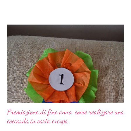
può e si deve giocare! Non voglio crescere un bambino che
storce il naso se propongo una visita al museo oppure se
propongo una lettura fuori dai canoni "bambineschi". Perché
cominciare proprio dal Cantico ? Perché è bello, anzi bellissimo e
perché è pieno di spunti creativi . Ora vi spiego cosa ho in mente
e come saranno articolati i prossimi post. Partirò dagli elementi
(sole, luna e stelle, vento, acqua, fuoco, terra) come pretesto per
lavoretti, giochi e letture. Il Cantico ci terrà compagnia per un
bel po' di settimane, ma vedrete quante cose e quanti progetti
salteranno...
Premiazione di fine anno: come realizzare una
coccarda in carta crespa