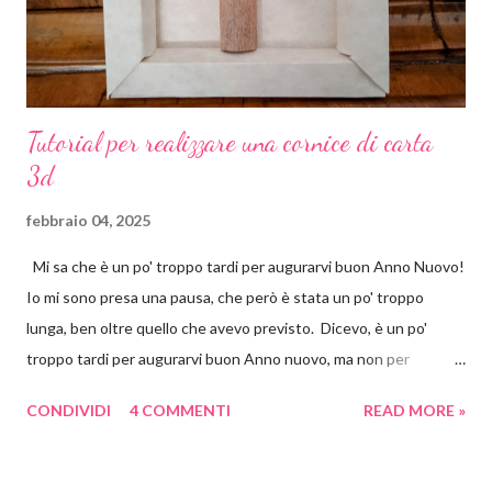
carta crespa già...
Tutorial per realizzare una cornice di carta
3d
febbraio 04, 2025
Mi sa che è un po' troppo tardi per augurarvi buon Anno Nuovo!
Io mi sono presa una pausa, che però è stata un po' troppo
lunga, ben oltre quello che avevo previsto. Dicevo, è un po'
troppo tardi per augurarvi buon Anno nuovo, ma non per
proporvi un progetto per San Valentino! Che poi alla fine,
CONDIVIDI
4 COMMENTI
READ MORE »
diciamocelo, qualsiasi avvenimento, qualsiasi data, è un pretesto
per far accendere la nostra fantasia e per farci mettere a
pasticciare. Era un po' che mi imbattevo su Pinterest e su