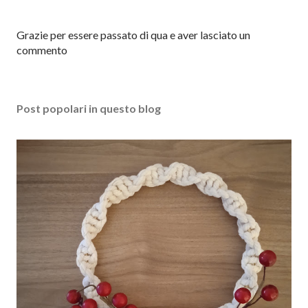
P
Grazie per essere passato di qua e aver lasciato un
o
commento
s
t
a
Post popolari in questo blog
u
n
c
o
m
m
e
n
t
o