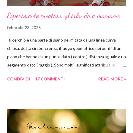
Esperimento creativo: ghirlanda a macramé
febbraio 28, 2025
Il cerchio è una parte di piano delimitata da una linea curva
chiusa, detta circonferenza, il luogo geometrico dei punti di un
piano che hanno da un punto dato ( centro ) distanza uguale a un
segmento dato ( raggio ). Sono molti i significati attribuiti al
cerchio. Il cerchio è principio, centro, perfezione, divino. Non
CONDIVIDI
17 COMMENTI
READ MORE »
presenta né un inizio né una fine, non presenta spigoli.
Simboleggia la continuità, l'eternità, l'infinito, il fluire del tempo e
della vita, affabilità, comunità e amicizia. Il cerchio è inoltre
simbolo di tutto ciò che è celeste: il cielo, l'anima, l'illimitato, Dio.
Secondo la psicologia delle forme, le forme arrotondate come
cerchi ed ovali tendono a inviare un messaggio emotivo positivo
di armonia e protezione. Al contrario del quadrato, che