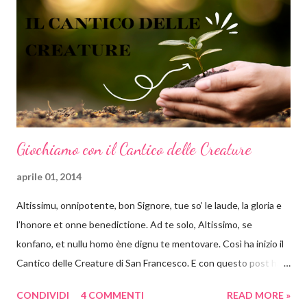
trasmette stabilità, il cerchio si presta molto bene a comunicare
lo scorrere del tempo, il dinamismo e il movimento. Ok tranquilli
tutti, ho finito il momento di divulgazione scientifica e ritorno nei
panni ...
Giochiamo con il Cantico delle Creature
aprile 01, 2014
Altissimu, onnipotente, bon Signore, tue so’ le laude, la gloria e
l’honore et onne benedictione. Ad te solo, Altissimo, se
konfano, et nullu homo ène dignu te mentovare. Così ha inizio il
Cantico delle Creature di San Francesco. E con questo post ha
inizio un appuntamento settimanale con attività a tema. Ebbene
CONDIVIDI
4 COMMENTI
READ MORE »
sì con i libri, con le poesie e in genere con tutto ciò che è arte si