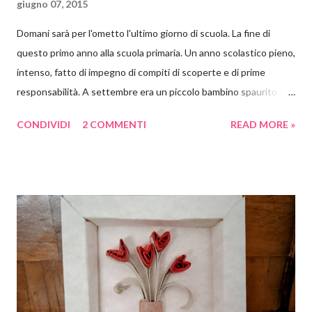
giugno 07, 2015
Domani sarà per l'ometto l'ultimo giorno di scuola. La fine di
questo primo anno alla scuola primaria. Un anno scolastico pieno,
intenso, fatto di impegno di compiti di scoperte e di prime
responsabilità. A settembre era un piccolo bambino spaurito con
uno zaino quasi più grande di lui, che non sapeva né leggere né
CONDIVIDI
2 COMMENTI
READ MORE »
scrivere. Oggi è un bel ragazzino molto più sicuro, che ha
acquisito molta autonomia e che legge e scrive benissimo da
solo. E insieme a lui tutti i suoi compagni di scuola. E così noi
genitori abbiamo deciso di premiare gli sforzi dei nostri bambini
con una colorata ghirlanda di carta crespa. Per ammortizzare la
spesa di dover comprare 19 coccarde uguali e perché, diciamolo
pure, a me piace impelagarmi in queste cose, le coccarde le ho
realizzate io. Come? Ora ve lo spiego. Materiali occorrenti: carta
crespa colorata basi piccole per spille cartone pressato colla a
caldo 19 tondini di carta con su stampato il n. 1 Io ho comprato la