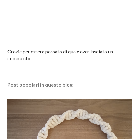
P
Grazie per essere passato di qua e aver lasciato un
o
commento
s
t
a
Post popolari in questo blog
u
n
c
o
m
m
e
n