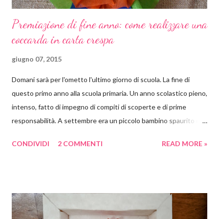
Premiazione di fine anno: come realizzare una
coccarda in carta crespa
giugno 07, 2015
Domani sarà per l'ometto l'ultimo giorno di scuola. La fine di
questo primo anno alla scuola primaria. Un anno scolastico pieno,
intenso, fatto di impegno di compiti di scoperte e di prime
responsabilità. A settembre era un piccolo bambino spaurito con
uno zaino quasi più grande di lui, che non sapeva né leggere né
CONDIVIDI
2 COMMENTI
READ MORE »
scrivere. Oggi è un bel ragazzino molto più sicuro, che ha
acquisito molta autonomia e che legge e scrive benissimo da
solo. E insieme a lui tutti i suoi compagni di scuola. E così noi
genitori abbiamo deciso di premiare gli sforzi dei nostri bambini
con una colorata ghirlanda di carta crespa. Per ammortizzare la
spesa di dover comprare 19 coccarde uguali e perché, diciamolo