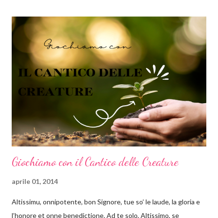
simbolo di tutto ciò che è celeste: il cielo, l'anima, l'illimitato, Dio.
Secondo la psicologia delle forme, le forme arrotondate come
cerchi ed ovali tendono a inviare un messaggio emotivo positivo
di armonia e protezione. Al contrario del quadrato, che
trasmette stabilità, il cerchio si presta molto bene a comunicare
lo scorrere del tempo, il dinamismo e il movimento. Ok tranquilli
tutti, ho finito il momento di divulgazione scientifica e ritorno nei
panni ...
Giochiamo con il Cantico delle Creature
aprile 01, 2014
Altissimu, onnipotente, bon Signore, tue so’ le laude, la gloria e
l’honore et onne benedictione. Ad te solo, Altissimo, se