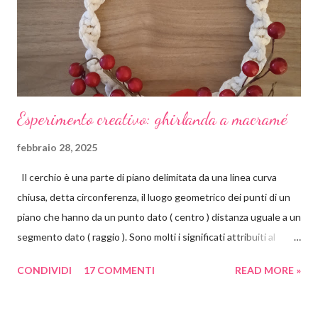
t
o
Esperimento creativo: ghirlanda a macramé
febbraio 28, 2025
Il cerchio è una parte di piano delimitata da una linea curva
chiusa, detta circonferenza, il luogo geometrico dei punti di un
piano che hanno da un punto dato ( centro ) distanza uguale a un
segmento dato ( raggio ). Sono molti i significati attribuiti al
cerchio. Il cerchio è principio, centro, perfezione, divino. Non
CONDIVIDI
17 COMMENTI
READ MORE »
presenta né un inizio né una fine, non presenta spigoli.
Simboleggia la continuità, l'eternità, l'infinito, il fluire del tempo e
della vita, affabilità, comunità e amicizia. Il cerchio è inoltre