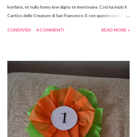
konfano, et nullu homo ène dignu te mentovare. Così ha inizio il
Cantico delle Creature di San Francesco. E con questo post ha
inizio un appuntamento settimanale con attività a tema. Ebbene
CONDIVIDI
4 COMMENTI
READ MORE »
sì con i libri, con le poesie e in genere con tutto ciò che è arte si
può e si deve giocare! Non voglio crescere un bambino che
storce il naso se propongo una visita al museo oppure se
propongo una lettura fuori dai canoni "bambineschi". Perché
cominciare proprio dal Cantico ? Perché è bello, anzi bellissimo e
perché è pieno di spunti creativi . Ora vi spiego cosa ho in mente
e come saranno articolati i prossimi post. Partirò dagli elementi
(sole, luna e stelle, vento, acqua, fuoco, terra) come pretesto per
lavoretti, giochi e letture. Il Cantico ci terrà compagnia per un
bel po' di settimane, ma vedrete quante cose e quanti progetti
salteranno...