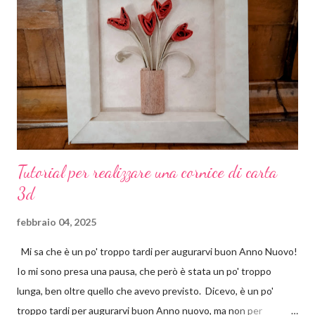
pure, a me piace impelagarmi in queste cose, le coccarde le ho
realizzate io. Come? Ora ve lo spiego. Materiali occorrenti: carta
crespa colorata basi piccole per spille cartone pressato colla a
caldo 19 tondini di carta con su stampato il n. 1 Io ho comprato la
carta crespa già...
Tutorial per realizzare una cornice di carta
3d
febbraio 04, 2025
Mi sa che è un po' troppo tardi per augurarvi buon Anno Nuovo!
Io mi sono presa una pausa, che però è stata un po' troppo
lunga, ben oltre quello che avevo previsto. Dicevo, è un po'
troppo tardi per augurarvi buon Anno nuovo, ma non per