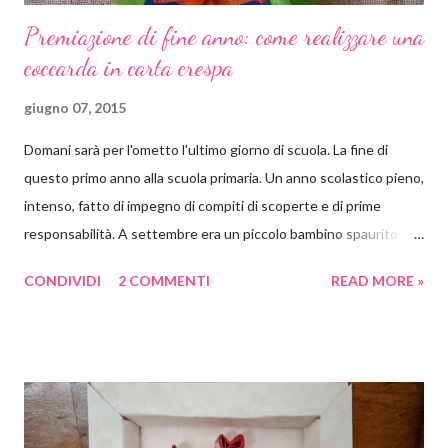
Premiazione di fine anno: come realizzare una
coccarda in carta crespa
giugno 07, 2015
Domani sarà per l'ometto l'ultimo giorno di scuola. La fine di
questo primo anno alla scuola primaria. Un anno scolastico pieno,
intenso, fatto di impegno di compiti di scoperte e di prime
responsabilità. A settembre era un piccolo bambino spaurito con
uno zaino quasi più grande di lui, che non sapeva né leggere né
CONDIVIDI
2 COMMENTI
READ MORE »
scrivere. Oggi è un bel ragazzino molto più sicuro, che ha
acquisito molta autonomia e che legge e scrive benissimo da
solo. E insieme a lui tutti i suoi compagni di scuola. E così noi
genitori abbiamo deciso di premiare gli sforzi dei nostri bambini
con una colorata ghirlanda di carta crespa. Per ammortizzare la
spesa di dover comprare 19 coccarde uguali e perché, diciamolo