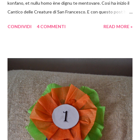
konfano, et nullu homo ène dignu te mentovare. Così ha inizio il
Cantico delle Creature di San Francesco. E con questo post ha
inizio un appuntamento settimanale con attività a tema. Ebbene
CONDIVIDI
4 COMMENTI
READ MORE »
sì con i libri, con le poesie e in genere con tutto ciò che è arte si
può e si deve giocare! Non voglio crescere un bambino che
storce il naso se propongo una visita al museo oppure se
propongo una lettura fuori dai canoni "bambineschi". Perché
cominciare proprio dal Cantico ? Perché è bello, anzi bellissimo e
perché è pieno di spunti creativi . Ora vi spiego cosa ho in mente
e come saranno articolati i prossimi post. Partirò dagli elementi
(sole, luna e stelle, vento, acqua, fuoco, terra) come pretesto per
lavoretti, giochi e letture. Il Cantico ci terrà compagnia per un
bel po' di settimane, ma vedrete quante cose e quanti progetti
salteranno...