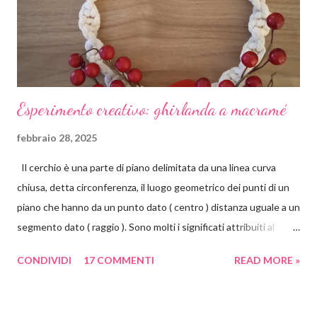
o
Esperimento creativo: ghirlanda a macramé
febbraio 28, 2025
Il cerchio è una parte di piano delimitata da una linea curva
chiusa, detta circonferenza, il luogo geometrico dei punti di un
piano che hanno da un punto dato ( centro ) distanza uguale a un
segmento dato ( raggio ). Sono molti i significati attribuiti al
cerchio. Il cerchio è principio, centro, perfezione, divino. Non
CONDIVIDI
17 COMMENTI
READ MORE »
presenta né un inizio né una fine, non presenta spigoli.
Simboleggia la continuità, l'eternità, l'infinito, il fluire del tempo e
della vita, affabilità, comunità e amicizia. Il cerchio è inoltre