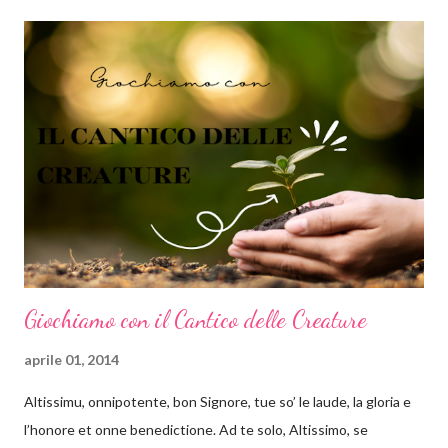
simbolo di tutto ciò che è celeste: il cielo, l'anima, l'illimitato, Dio.
Secondo la psicologia delle forme, le forme arrotondate come
cerchi ed ovali tendono a inviare un messaggio emotivo positivo
di armonia e protezione. Al contrario del quadrato, che
trasmette stabilità, il cerchio si presta molto bene a comunicare
lo scorrere del tempo, il dinamismo e il movimento. Ok tranquilli
tutti, ho finito il momento di divulgazione scientifica e ritorno nei
panni ...
Giochiamo con il Cantico delle Creature
aprile 01, 2014
Altissimu, onnipotente, bon Signore, tue so’ le laude, la gloria e
l’honore et onne benedictione. Ad te solo, Altissimo, se