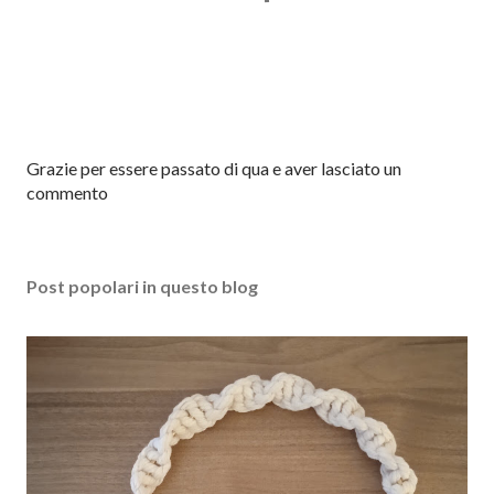
P
Grazie per essere passato di qua e aver lasciato un
o
commento
s
t
a
Post popolari in questo blog
u
n
c
o
m
m
e
n
t