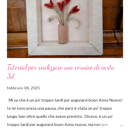
pure, a me piace impelagarmi in queste cose, le coccarde le ho
realizzate io. Come? Ora ve lo spiego. Materiali occorrenti: carta
crespa colorata basi piccole per spille cartone pressato colla a
caldo 19 tondini di carta con su stampato il n. 1 Io ho comprato la
carta crespa già...
Tutorial per realizzare una cornice di carta
3d
febbraio 04, 2025
Mi sa che è un po' troppo tardi per augurarvi buon Anno Nuovo!
Io mi sono presa una pausa, che però è stata un po' troppo
lunga, ben oltre quello che avevo previsto. Dicevo, è un po'
troppo tardi per augurarvi buon Anno nuovo, ma non per