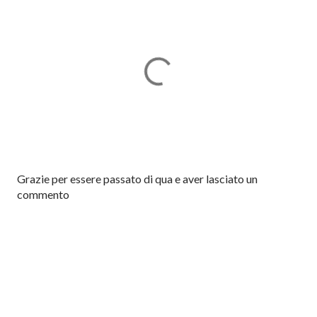
P
Grazie per essere passato di qua e aver lasciato un
o
commento
s
t
a
u
n
c
o