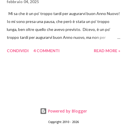
febbraio 04, 2025
Mi sa che è un po' troppo tardi per augurarvi buon Anno Nuovo!
Io mi sono presa una pausa, che però è stata un po' troppo
lunga, ben oltre quello che avevo previsto. Dicevo, è un po'
troppo tardi per augurarvi buon Anno nuovo, ma non per
proporvi un progetto per San Valentino! Che poi alla fine,
CONDIVIDI
4 COMMENTI
READ MORE »
diciamocelo, qualsiasi avvenimento, qualsiasi data, è un pretesto
per far accendere la nostra fantasia e per farci mettere a
pasticciare. Era un po' che mi imbattevo su Pinterest e su
Instagram nei quadretti 3d di carta. Mi sono piaciuti subito
soprattutto per la loro versatilità. Quante cose possono
contenere? Tante, tantissime! E possono raccontare anche un
sacco di storie. Ho visto cose meravigliose in rete che io non
sarò mai capace di fare, ma che mi piace un sacco guardare. Poi
Powered by Blogger
mi sono detta che tanto valeva provare a realizzare una cosa
Copyright 2010 - 2026
semplice, un cuore 3d oppure un vaso con i fiori. Ho cominciato a