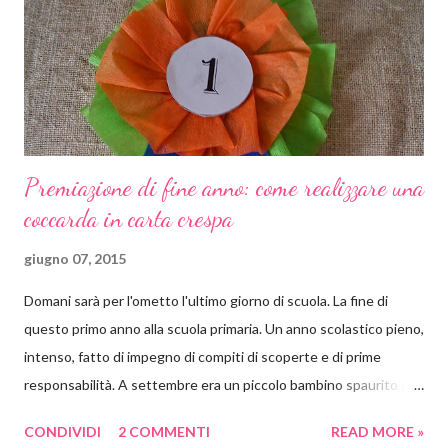
lavoretti, giochi e letture. Il Cantico ci terrà compagnia per un
bel po' di settimane, ma vedrete quante cose e quanti progetti
salteranno...
Premiazione di fine anno: come realizzare una
coccarda in carta crespa
giugno 07, 2015
Domani sarà per l'ometto l'ultimo giorno di scuola. La fine di
questo primo anno alla scuola primaria. Un anno scolastico pieno,
intenso, fatto di impegno di compiti di scoperte e di prime
responsabilità. A settembre era un piccolo bambino spaurito con
uno zaino quasi più grande di lui, che non sapeva né leggere né
CONDIVIDI
2 COMMENTI
READ MORE »
scrivere. Oggi è un bel ragazzino molto più sicuro, che ha