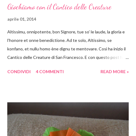
Giochiamo con il Cantico delle Creature
aprile 01, 2014
Altissimu, onnipotente, bon Signore, tue so’ le laude, la gloria e
l’honore et onne benedictione. Ad te solo, Altissimo, se
konfano, et nullu homo ène dignu te mentovare. Così ha inizio il
Cantico delle Creature di San Francesco. E con questo post ha
inizio un appuntamento settimanale con attività a tema. Ebbene
CONDIVIDI
4 COMMENTI
READ MORE »
sì con i libri, con le poesie e in genere con tutto ciò che è arte si
può e si deve giocare! Non voglio crescere un bambino che
storce il naso se propongo una visita al museo oppure se
propongo una lettura fuori dai canoni "bambineschi". Perché
cominciare proprio dal Cantico ? Perché è bello, anzi bellissimo e
perché è pieno di spunti creativi . Ora vi spiego cosa ho in mente
e come saranno articolati i prossimi post. Partirò dagli elementi
(sole, luna e stelle, vento, acqua, fuoco, terra) come pretesto per