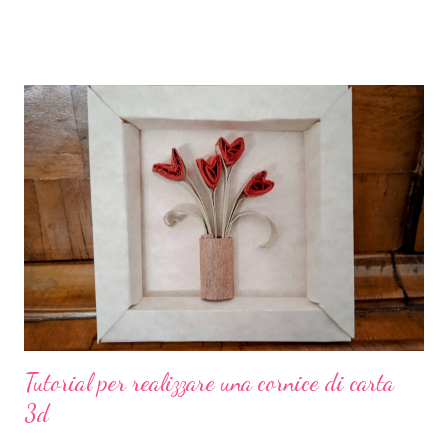
acquisito molta autonomia e che legge e scrive benissimo da
solo. E insieme a lui tutti i suoi compagni di scuola. E così noi
genitori abbiamo deciso di premiare gli sforzi dei nostri bambini
con una colorata ghirlanda di carta crespa. Per ammortizzare la
spesa di dover comprare 19 coccarde uguali e perché, diciamolo
pure, a me piace impelagarmi in queste cose, le coccarde le ho
realizzate io. Come? Ora ve lo spiego. Materiali occorrenti: carta
crespa colorata basi piccole per spille cartone pressato colla a
caldo 19 tondini di carta con su stampato il n. 1 Io ho comprato la
carta crespa già...
Tutorial per realizzare una cornice di carta
3d