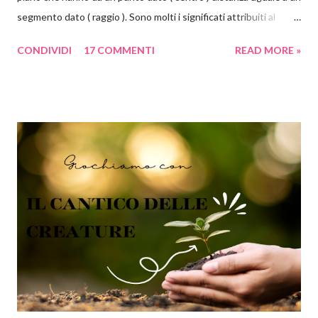
segmento dato ( raggio ). Sono molti i significati attribuiti al
cerchio. Il cerchio è principio, centro, perfezione, divino. Non
CONDIVIDI
17 COMMENTI
READ MORE »
presenta né un inizio né una fine, non presenta spigoli.
Simboleggia la continuità, l'eternità, l'infinito, il fluire del tempo e
della vita, affabilità, comunità e amicizia. Il cerchio è inoltre
simbolo di tutto ciò che è celeste: il cielo, l'anima, l'illimitato, Dio.
Secondo la psicologia delle forme, le forme arrotondate come
cerchi ed ovali tendono a inviare un messaggio emotivo positivo
di armonia e protezione. Al contrario del quadrato, che
trasmette stabilità, il cerchio si presta molto bene a comunicare
lo scorrere del tempo, il dinamismo e il movimento. Ok tranquilli
tutti, ho finito il momento di divulgazione scientifica e ritorno nei
panni ...