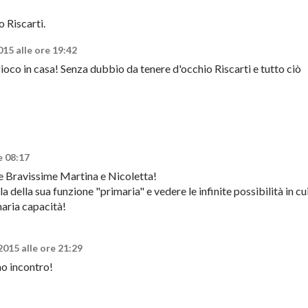
 Riscarti.
15 alle ore 19:42
o gioco in casa! Senza dubbio da tenere d'occhio Riscarti e tutto ciò
e 08:17
e Bravissime Martina e Nicoletta!
a della sua funzione "primaria" e vedere le infinite possibilità in cu
naria capacità!
015 alle ore 21:29
o incontro!