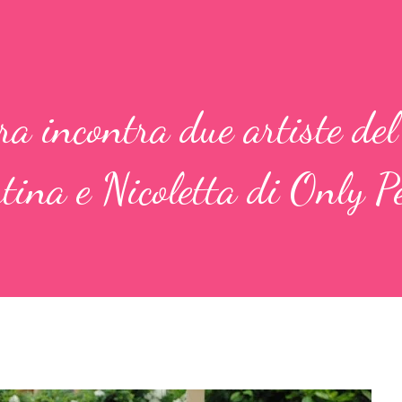
a incontra due artiste del 
tina e Nicoletta di Only P