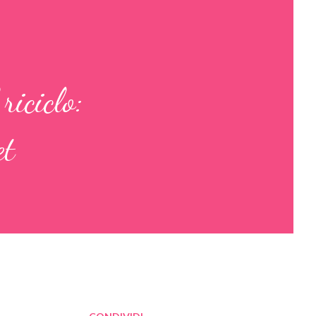
riciclo:
et